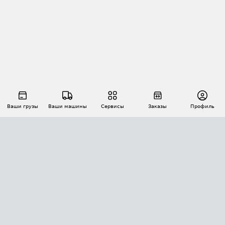
Ваши грузы
Ваши машины
Сервисы
Заказы
Профиль
АВТОМАТИЗАЦИЯ ПЕРЕВОЗОК
Площадки
Заказы
Торги
Тендеры
АТИ-Доки
GPS-мониторинг
АТИ Мессенджер
Цепочки грузов
API ATI.SU
ПОЛЕЗНОЕ