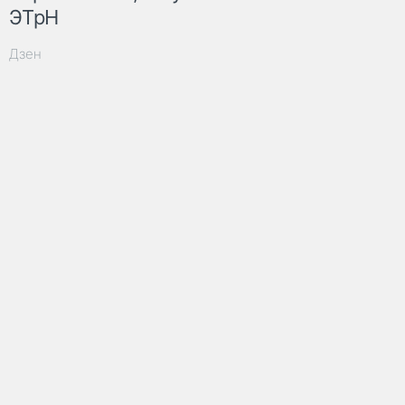
ЭТрН
Дзен