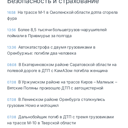
Безопасность и страхование
На трассе М-1 в Смоленской области дотла сгорела
16:58
фура
Более 8,5 тысячи большегрузов-нарушителей
13:56
поймали в Приамурье за полгода
Автокатастрофа с двумя грузовиками в
13:36
Оренбуржье: погибли два человека
В Екатериновском районе Саратовской области на
08:08
полевой дороге в ДТП с КамАЗом погибла женщина
В Уржумском районе на трассе Киров – Малмыж –
07.08
Вятские Поляны произошло ДТП с автоцистерной
В Ленинском районе Оренбурга столкнулись
07.08
грузовик Howo и мотоцикл
Дальнобойщик погиб в ДТП с тремя грузовиками
07.08
на трассе М-10 в Тверской области