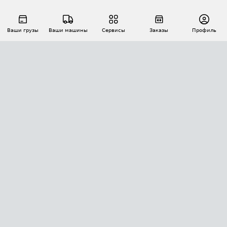
Ваши грузы
Ваши машины
Сервисы
Заказы
Профиль
АВТОМАТИЗАЦИЯ ПЕРЕВОЗОК
Площадки
Заказы
Торги
Тендеры
АТИ-Доки
GPS-мониторинг
АТИ Мессенджер
Цепочки грузов
API ATI.SU
ПОЛЕЗНОЕ
Расчет расстояний
БЕЗОПАСНОСТЬ
Академия ATI.SU
ATI.SU о безопасности
Звезды ATI.SU на вашем сайте
КОНТАКТЫ И ТАРИФЫ
Памятка по проверке контрагентов
Индекс ATI.SU FTL РФ
О системе ATI.SU
Светофор+
Средние ставки
ИНФОРМАЦИЯ