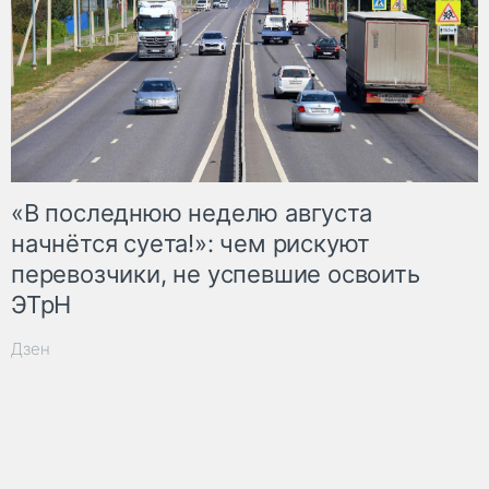
«В последнюю неделю августа
начнётся суета!»: чем рискуют
перевозчики, не успевшие освоить
ЭТрН
Дзен