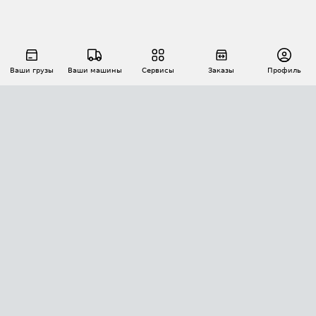
Ваши грузы
Ваши машины
Сервисы
Заказы
Профиль
АВТОМАТИЗАЦИЯ ПЕРЕВОЗОК
Площадки
Заказы
Торги
Тендеры
АТИ-Доки
GPS-мониторинг
АТИ Мессенджер
Цепочки грузов
API ATI.SU
ПОЛЕЗНОЕ
Расчет расстояний
БЕЗОПАСНОСТЬ
Академия ATI.SU
ATI.SU о безопасности
Звезды ATI.SU на вашем сайте
КОНТАКТЫ И ТАРИФЫ
Памятка по проверке контрагентов