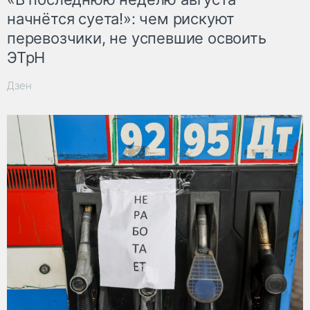
начнётся суета!»: чем рискуют
перевозчики, не успевшие освоить
ЭТрН
Дзен