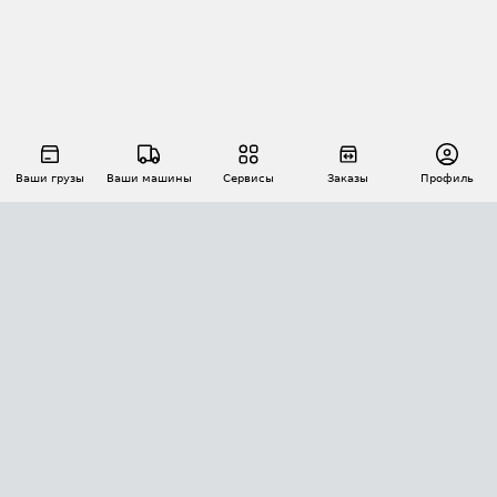
Ваши грузы
Ваши машины
Сервисы
Заказы
Профиль
АВТОМАТИЗАЦИЯ ПЕРЕВОЗОК
Площадки
Заказы
Торги
Тендеры
АТИ-Доки
GPS-мониторинг
АТИ Мессенджер
Цепочки грузов
API ATI.SU
ПОЛЕЗНОЕ
Расчет расстояний
БЕЗОПАСНОСТЬ