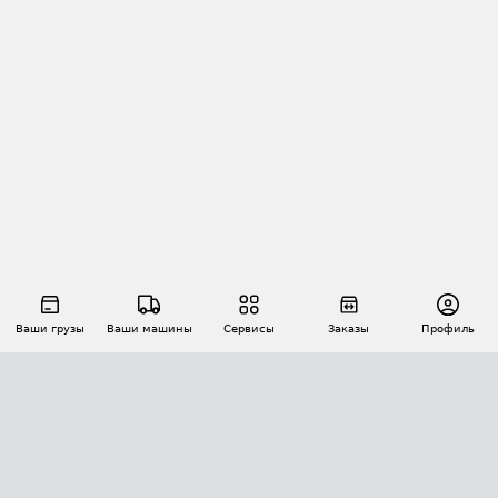
Ваши грузы
Ваши машины
Сервисы
Заказы
Профиль
АВТОМАТИЗАЦИЯ ПЕРЕВОЗОК
Площадки
Заказы
Торги
Тендеры
АТИ-Доки