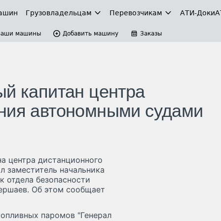
ашин
Грузовладельцам
Перевозчикам
АТИ-Доки
А
Ваши машины
Добавить машину
Заказы
ый капитан центра
ения автономными судами
на центра дистанционного
л заместитель начальника
к отдела безопасности
ершаев. Об этом сообщает
опливных паромов "Генерал