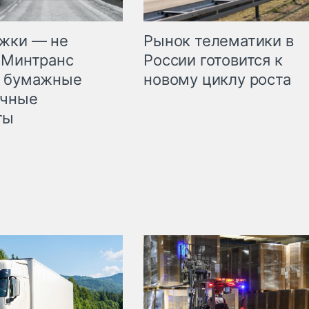
жки — не
Рынок телематики в
 Минтранс
России готовится к
л бумажные
новому циклу роста
очные
ты