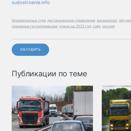
sudostroenie.info
безэкипажные суда
дистанционное управление
росморпорт
обуче
паромные грузоперевозки
планы на 2023 год
сзфо
россия
ОБСУДИТЬ
Публикации по теме