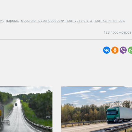
ние
паромы
морские грузоперевозки
порт усть-луга
порт калининград
128 просмотров 