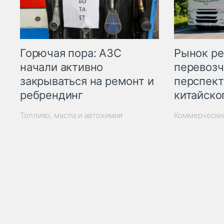
Горючая пора: АЗС
Рынок ре
начали активно
перевозч
закрываться на ремонт и
перспект
ребрендинг
китайско
Топливо, масла и автохимия
Коммерчески