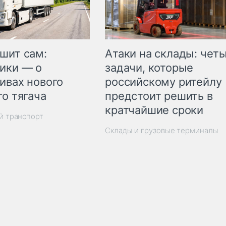
шит сам:
Атаки на склады: чет
ики — о
задачи, которые
ивах нового
российскому ритейлу
го тягача
предстоит решить в
кратчайшие сроки
й транспорт
Склады и грузовые терминалы