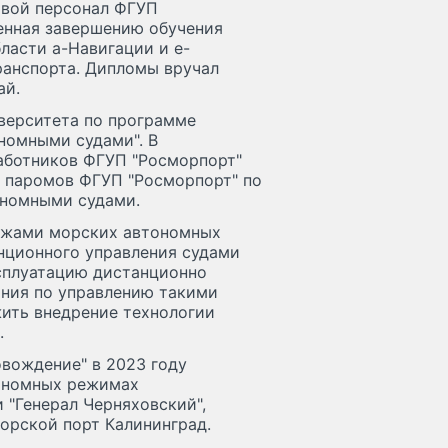
овой персонал ФГУП
енная завершению обучения
ласти а-Навигации и е-
ранспорта. Дипломы вручал
ай.
верситета по программе
номными судами". В
аботников ФГУП "Росморпорт"
й паромов ФГУП "Росморпорт" по
ономными судами.
ажами морских автономных
нционного управления судами
сплуатацию дистанционно
ания по управлению такими
жить внедрение технологии
.
овождение" в 2023 году
тономных режимах
 "Генерал Черняховский",
орской порт Калининград.