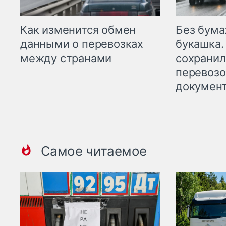
Как изменится обмен
Без бума
данными о перевозках
букашка.
между странами
сохрани
перевоз
докумен
Самое читаемое