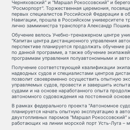
Черняховский" и "Маршал Рокоссовский" и берег
"Росморпорт". Торжественная церемония, посвящ
первых специалистов Российской Федерации в об
Навигации, прошла в Российском университете т
лично замминистра транспорта Александр Пошив
Обучение велось Учебно-тренажерном центре уни
"Капитан центра дистанционного управления авто
перспективе планируется продолжать обучение р
по данной программе, а также обучение экипаже
программам управления полуавтономными и авт
Получение соответствующей квалификации экип
надводных судов и специалистами центров диста
позволит своевременно осуществить опытную эк
управляемых судов, провести и завершить испыт
судами и на основе наработанного опыта продол
автономного судовождения на постоянной основе
В рамках федерального проекта "Автономное суд
планируется начать опытную эксплуатацию в ав
двухтопливных паромов "Маршал Рокоссовский" и
работающих на линии морской порт Усть-Луга – м