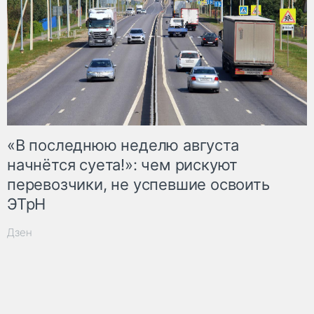
«В последнюю неделю августа
начнётся суета!»: чем рискуют
перевозчики, не успевшие освоить
ЭТрН
Дзен