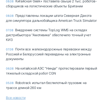
Китайская Geek+ поставила свыше 2 тыс. роботов-
08.08
сборщиков на логистические объекты Британии
Представлены локации штата Северная Дакота
08.08
для симулятора дальнобойщика American Truck Simulator
Внедрение системы TopLog WMS на складах
07.08
дистрибьютора "Амотивика" обеспечило точный учет
КИЗ
Почти все железнодорожные перевозки между
07.08
Россией и Белоруссией переведены на электронные
документы
На китайской АЭС "Нинде" протестировали первый
06.08
тяжелый складской робот CGN
Robotrack испытал беспилотный грузовик на
05.08
трассе длиной 260 км
Все новости