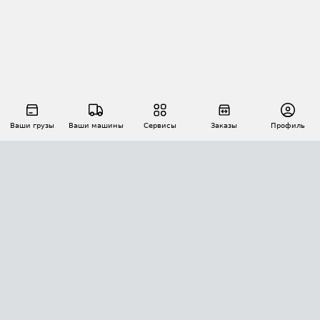
Ваши грузы
Ваши машины
Сервисы
Заказы
Профиль
АВТОМАТИЗАЦИЯ ПЕРЕВОЗОК
Площадки
Заказы
Торги
Тендеры
АТИ-Доки
GPS-мониторинг
АТИ Мессенджер
Цепочки грузов
API ATI.SU
ПОЛЕЗНОЕ
Расчет расстояний