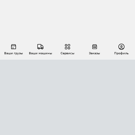
Ваши грузы
Ваши машины
Сервисы
Заказы
Профиль
АВТОМАТИЗАЦИЯ ПЕРЕВОЗОК
Площадки
Заказы
Торги
Тендеры
АТИ-Доки
GPS-мониторинг
АТИ Мессенджер
Цепочки грузов
API ATI.SU
ПОЛЕЗНОЕ
Расчет расстояний