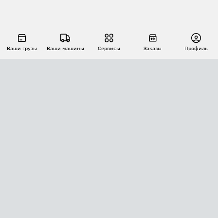
Ваши грузы
Ваши машины
Сервисы
Заказы
Профиль
АВТОМАТИЗАЦИЯ ПЕРЕВОЗОК
Площадки
Заказы
Торги
Тендеры
АТИ-Доки
GPS-мониторинг
АТИ Мессенджер
Цепочки грузов
API ATI.SU
ПОЛЕЗНОЕ
Расчет расстояний
БЕЗОПАСНОСТЬ
Академия ATI.SU
ATI.SU о безопасности
Звезды ATI.SU на вашем сайте
КОНТАКТЫ И ТАРИФЫ
Памятка по проверке контрагентов