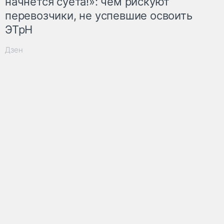
начнётся суета!»: чем рискуют
перевозчики, не успевшие освоить
ЭТрН
Дзен