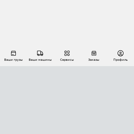
Ваши грузы
Ваши машины
Сервисы
Заказы
Профиль
АВТОМАТИЗАЦИЯ ПЕРЕВОЗОК
Площадки
Заказы
Торги
Тендеры
АТИ-Доки
GPS-мониторинг
АТИ Мессенджер
Цепочки грузов
API ATI.SU
ПОЛЕЗНОЕ