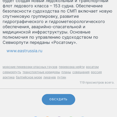
будет создан новый ледокольный и транспортный
флот ледового класса – 153 судна. Обеспечение
безопасности судоходства по СМП включает новую
спутниковую группировку, развитие
гидрографического и гидрометеорологического
обеспечения, аварийно-спасательной и
медицинской инфраструктуры. Основные
полномочия по управлению судоходством по
Севморпути переданы «Росатому».
www.eastrussia.ru
морские перевозки опасных грузов
перевозка нефти
росатом
севморпуть
транспортные коридоры
планы
совещания
россия
арктика
балтийское море
лихачев
путин
119 просмотров всего.
ОБСУДИТЬ