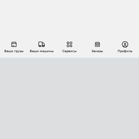
Ваши грузы
Ваши машины
Сервисы
Заказы
Профиль
АВТОМАТИЗАЦИЯ ПЕРЕВОЗОК
Площадки
Заказы
Торги
Тендеры
АТИ-Доки
GPS-мониторинг
АТИ Мессенджер
Цепочки грузов
API ATI.SU
ПОЛЕЗНОЕ
Расчет расстояний
БЕЗОПАСНОСТЬ