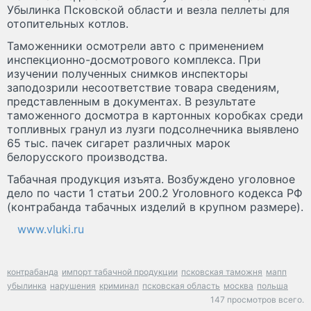
Убылинка Псковской области и везла пеллеты для
отопительных котлов.
Таможенники осмотрели авто с применением
инспекционно-досмотрового комплекса. При
изучении полученных снимков инспекторы
заподозрили несоответствие товара сведениям,
представленным в документах. В результате
таможенного досмотра в картонных коробках среди
топливных гранул из лузги подсолнечника выявлено
65 тыс. пачек сигарет различных марок
белорусского производства.
Табачная продукция изъята. Возбуждено уголовное
дело по части 1 статьи 200.2 Уголовного кодекса РФ
(контрабанда табачных изделий в крупном размере).
www.vluki.ru
контрабанда
импорт табачной продукции
псковская таможня
мапп
убылинка
нарушения
криминал
псковская область
москва
польша
147 просмотров всего.