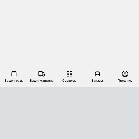
Ваши грузы
Ваши машины
Сервисы
Заказы
Профиль
АВТОМАТИЗАЦИЯ ПЕРЕВОЗОК
Площадки
Заказы
Торги
Тендеры
АТИ-Доки
GPS-мониторинг
АТИ Мессенджер
Цепочки грузов
API ATI.SU