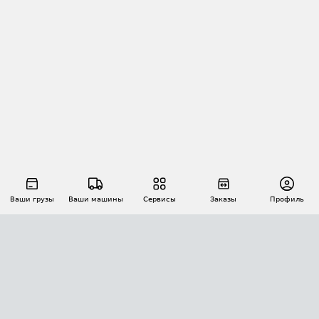
Ваши грузы
Ваши машины
Сервисы
Заказы
Профиль
АВТОМАТИЗАЦИЯ ПЕРЕВОЗОК
Площадки
Заказы
Торги
Тендеры
АТИ-Доки