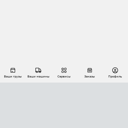
Ваши грузы
Ваши машины
Сервисы
Заказы
Профиль
АВТОМАТИЗАЦИЯ ПЕРЕВОЗОК
Площадки
Заказы
Торги
Тендеры
АТИ-Доки
GPS-мониторинг
АТИ Мессенджер
Цепочки грузов