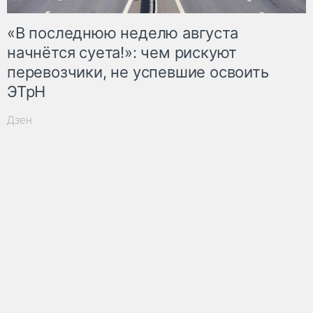
«В последнюю неделю августа
начнётся суета!»: чем рискуют
перевозчики, не успевшие освоить
ЭТрН
Дзен