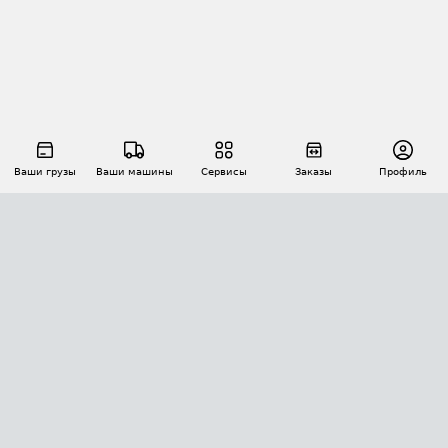
Ваши грузы
Ваши машины
Сервисы
Заказы
Профиль
АВТОМАТИЗАЦИЯ ПЕРЕВОЗОК
Площадки
Заказы
Торги
Тендеры
АТИ-Доки
GPS-мониторинг
АТИ Мессенджер
Цепочки грузов
API ATI.SU
ПОЛЕЗНОЕ
Расчет расстояний