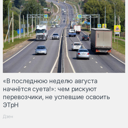
«В последнюю неделю августа
начнётся суета!»: чем рискуют
перевозчики, не успевшие освоить
ЭТрН
Дзен