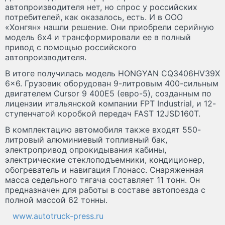
автопроизводителя нет, но спрос у российских
потребителей, как оказалось, есть. И в ООО
«Хонгян» нашли решение. Они приобрели серийную
модель 6х4 и трансформировали ее в полный
привод с помощью российского
автопроизводителя.
В итоге получилась модель HONGYAN CQ3406HV39X
6×6. Грузовик оборудован 9-литровым 400-сильным
двигателем Cursor 9 400E5 (евро-5), созданным по
лицензии итальянской компании FPT Industrial, и 12-
ступенчатой коробкой передач FAST 12JSD160T.
В комплектацию автомобиля также входят 550-
литровый алюминиевый топливный бак,
электропривод опрокидывания кабины,
электрические стеклоподъемники, кондиционер,
обогреватель и навигация Глонасс. Снаряженная
масса седельного тягача составляет 11 тонн. Он
предназначен для работы в составе автопоезда с
полной массой 62 тонны.
www.autotruck-press.ru