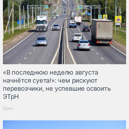
«В последнюю неделю августа
начнётся суета!»: чем рискуют
перевозчики, не успевшие освоить
ЭТрН
Дзен