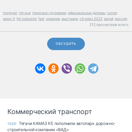
hongyan
тягачи
тяжелые грузовики
официальные дилеры
cursor
евро-5
fpt industrial
fast
новинки
выставки
ctt expo 2023
китай
россия
212 просмотров всего.
ОБСУДИТЬ
Коммерческий транспорт
Тягачи КАМАЗ К5 пополнили автопарк дорожно-
15:00
строительной компании «ВАД»