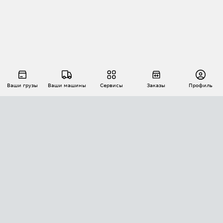
Ваши грузы
Ваши машины
Сервисы
Заказы
Профиль
АВТОМАТИЗАЦИЯ ПЕРЕВОЗОК
Площадки
Заказы
Торги
Тендеры
АТИ-Доки
GPS-мониторинг
АТИ Мессенджер
Цепочки грузов
API ATI.SU
ПОЛЕЗНОЕ
Расчет расстояний