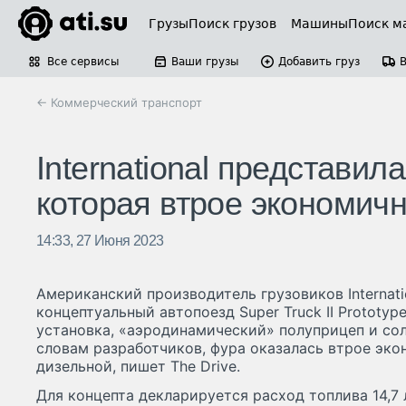
Грузы
Поиск грузов
Машины
Поиск м
Все сервисы
Ваши грузы
Добавить груз
← Коммерческий транспорт
International представи
которая втрое экономич
14:33, 27 Июня 2023
Американский производитель грузовиков Internati
концептуальный автопоезд Super Truck II Prototyp
установка, «аэродинамический» полуприцеп и солн
словам разработчиков, фура оказалась втрое эк
дизельной, пишет The Drive.
Для концепта декларируется расход топлива 14,7