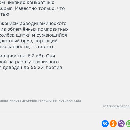
том никаких конкретных
скрыл. Известно только, что
стью.
ижением аэродинамического
 из облегчённых композитных
 колёса щитки и сужающийся
одкатный брус, портящий
езопасности, оставлен.
мощностью 6,7 кВт. Они
мой на работу различного
я доведён до 55,2% против
плива
инновационные технологии
новинки
сша
378 просмотров 