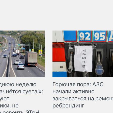
Горючая пора: АЗС
еднюю неделю
начали активно
ачнётся суета!»:
закрываться на ремон
куют
ребрендинг
ики, не
 освоить ЭТрН