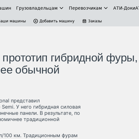
ашин
Грузовладельцам
Перевозчикам
АТИ-Доки
А
Ваши машины
Добавить машину
Заказы
ла прототип гибридной фуры,
нее обычной
onal представил
e Semi. У него гибридная силовая
ечные панели. В результате, по
ономичнее традиционной
 л/100 км. Традиционным фурам