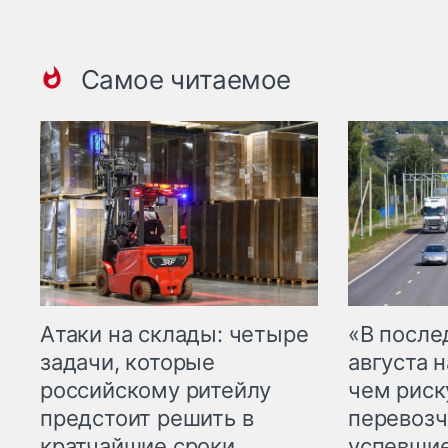
Самое читаемое
Атаки на склады: четыре
«В посл
задачи, которые
августа н
российскому ритейлу
чем рис
предстоит решить в
перевозч
кратчайшие сроки
успевшие