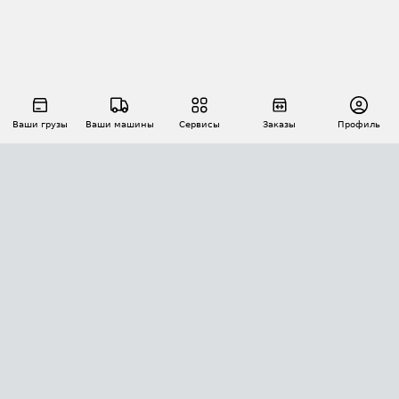
Ваши грузы
Ваши машины
Сервисы
Заказы
Профиль
АВТОМАТИЗАЦИЯ ПЕРЕВОЗОК
Площадки
Заказы
Торги
Тендеры
АТИ-Доки
GPS-мониторинг
АТИ Мессенджер
Цепочки грузов
API ATI.SU
ПОЛЕЗНОЕ
Расчет расстояний
БЕЗОПАСНОСТЬ
Академия ATI.SU