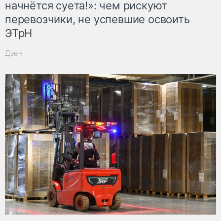
начнётся суета!»: чем рискуют
перевозчики, не успевшие освоить
ЭТрН
Дзен