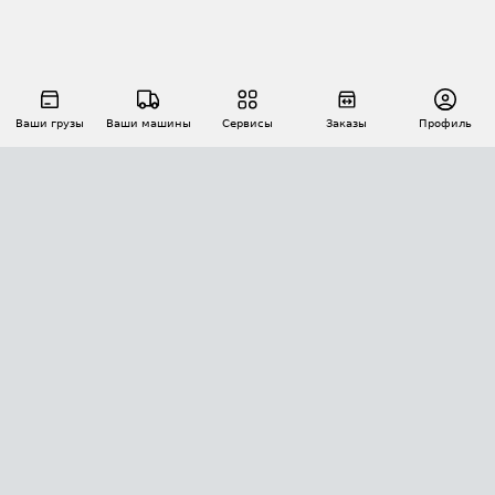
Ваши грузы
Ваши машины
Сервисы
Заказы
Профиль
АВТОМАТИЗАЦИЯ ПЕРЕВОЗОК
Площадки
Заказы
Торги
Тендеры
АТИ-Доки
GPS-мониторинг
АТИ Мессенджер
Цепочки грузов
API ATI.SU
ПОЛЕЗНОЕ
Расчет расстояний
БЕЗОПАСНОСТЬ
Академия ATI.SU
ATI.SU о безопасности
Звезды ATI.SU на вашем сайте
КОНТАКТЫ И ТАРИФЫ