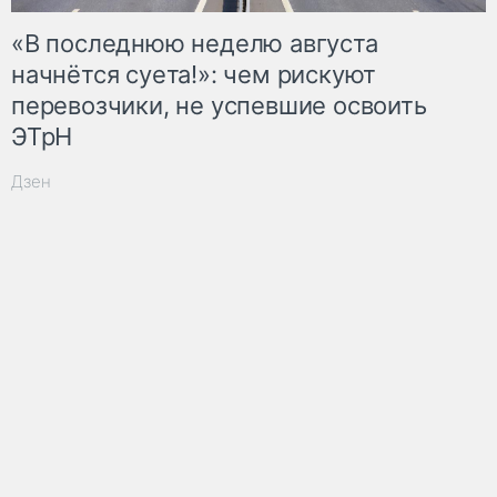
«В последнюю неделю августа
начнётся суета!»: чем рискуют
перевозчики, не успевшие освоить
ЭТрН
Дзен