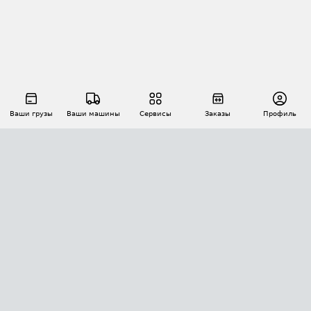
Ваши грузы
Ваши машины
Сервисы
Заказы
Профиль
АВТОМАТИЗАЦИЯ ПЕРЕВОЗОК
Площадки
Заказы
Торги
Тендеры
АТИ-Доки
GPS-мониторинг
АТИ Мессенджер
Цепочки грузов
API ATI.SU
ПОЛЕЗНОЕ
Расчет расстояний
БЕЗОПАСНОСТЬ