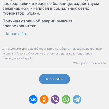
пострадавших в краевые больницы, задействуем
санавиацию», - написал в социальных сетях
губернатор Кубани.
Причины страшной аварии выяснят
правоохранители.
kuban.aif.ru
дтп с детьми
дтп с автобусом
дтп с погибшими
выезд на встречную
mitsubishi fuso
возбуждение уголовного дела
краснодар
ейск
краснодарский край
234 просмотров всего.
ОБСУДИТЬ