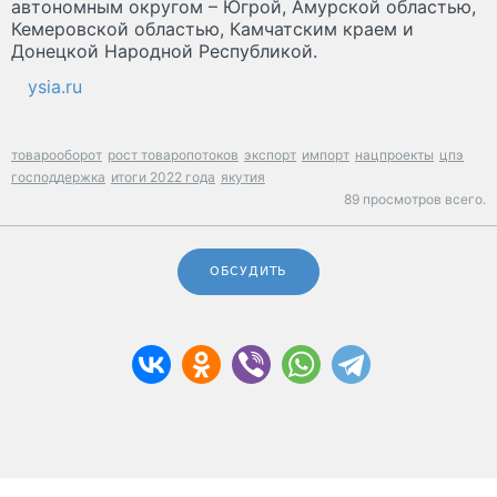
автономным округом – Югрой, Амурской областью,
Кемеровской областью, Камчатским краем и
Донецкой Народной Республикой.
ysia.ru
товарооборот
рост товаропотоков
экспорт
импорт
нацпроекты
цпэ
господдержка
итоги 2022 года
якутия
89 просмотров всего.
ОБСУДИТЬ