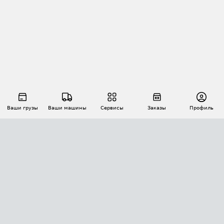
Ваши грузы
Ваши машины
Сервисы
Заказы
Профиль
АВТОМАТИЗАЦИЯ ПЕРЕВОЗОК
Площадки
Заказы
Торги
Тендеры
АТИ-Доки
GPS-мониторинг
АТИ Мессенджер
Цепочки грузов
API ATI.SU