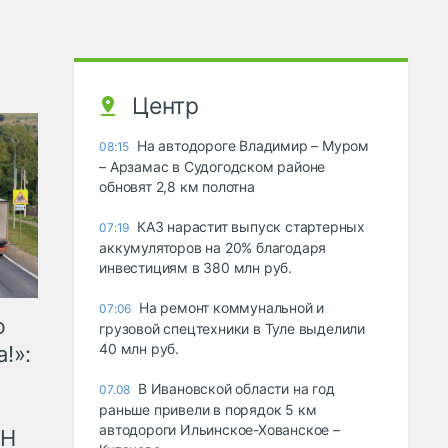
Центр
На автодороге Владимир – Муром
08:15
– Арзамас в Судогодском районе
обновят 2,8 км полотна
КАЗ нарастит выпуск стартерных
07:19
аккумуляторов на 20% благодаря
инвестициям в 380 млн руб.
На ремонт коммунальной и
07:06
ю
грузовой спецтехники в Туле выделили
40 млн руб.
!»:
В Ивановской области на год
07.08
раньше привели в порядок 5 км
автодороги Ильинское-Хованское –
рН