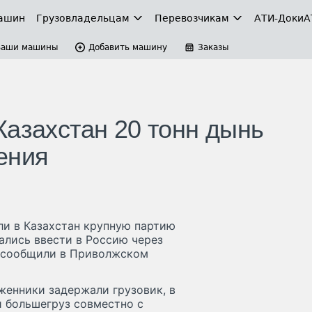
ашин
Грузовладельцам
Перевозчикам
АТИ-Доки
А
Ваши машины
Добавить машину
Заказы
Казахстан 20 тонн дынь
ения
ли в Казахстан крупную партию
ались ввести в Россию через
, сообщили в Приволжском
оженники задержали грузовик, в
и большегруз совместно с