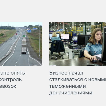
Бизнес начал
тане опять
сталкиваться с новым
контроль
таможенными
евозок
доначислениями