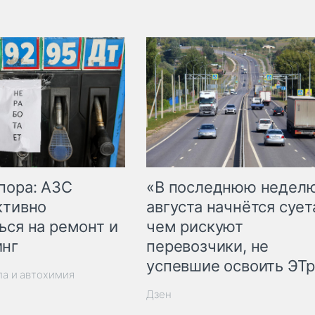
пора: АЗС
«В последнюю недел
ктивно
августа начнётся суета
ься на ремонт и
чем рискуют
инг
перевозчики, не
успевшие освоить ЭТ
ла и автохимия
Дзен