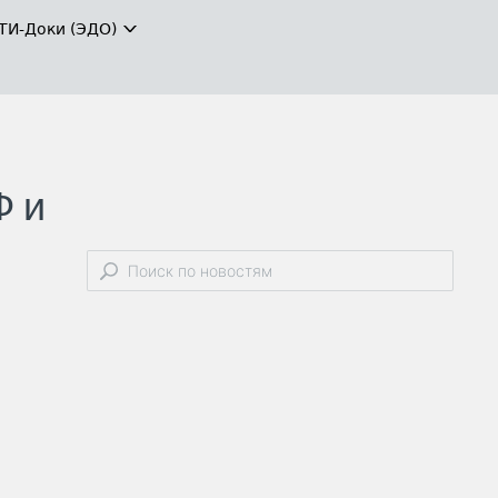
ТИ-Доки (ЭДО)
Ф и