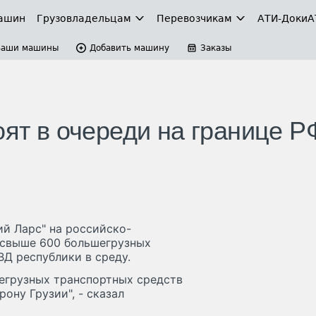
ашин
Грузовладельцам
Перевозчикам
АТИ-Доки
А
Ваши машины
Добавить машину
Заказы
оят в очереди на границе Р
ий Ларс" на российско-
 свыше 600 большегрузных
Д республики в среду.
шегрузных транспортных средств
ону Грузии", - сказал