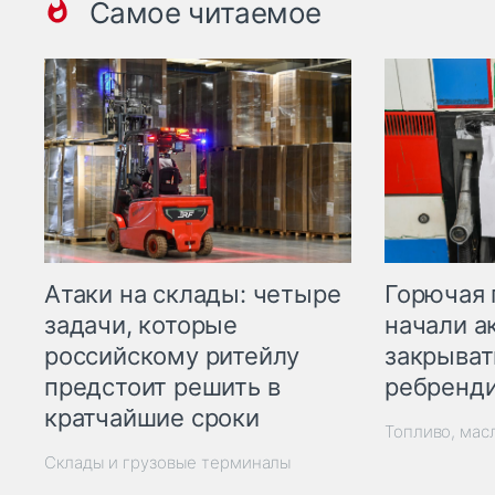
Самое читаемое
Горючая 
Атаки на склады: четыре
начали а
задачи, которые
закрыват
российскому ритейлу
ребренд
предстоит решить в
кратчайшие сроки
Топливо, мас
Склады и грузовые терминалы