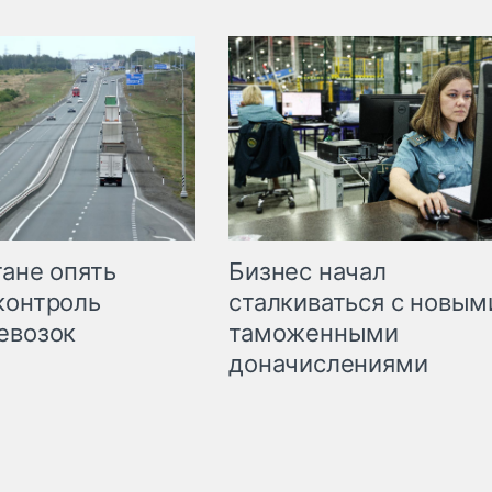
Бизнес начал
тане опять
сталкиваться с новым
контроль
таможенными
евозок
доначислениями