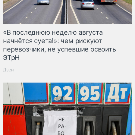
«В последнюю неделю августа
начнётся суета!»: чем рискуют
перевозчики, не успевшие освоить
ЭТрН
Дзен