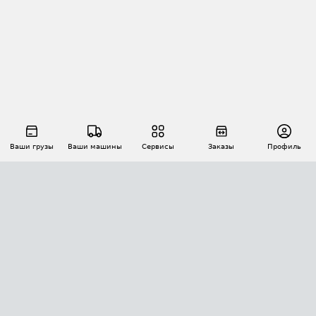
Ваши грузы
Ваши машины
Сервисы
Заказы
Профиль
АВТОМАТИЗАЦИЯ ПЕРЕВОЗОК
Площадки
Заказы
Торги
Тендеры
АТИ-Доки
GPS-мониторинг
АТИ Мессенджер
Цепочки грузов
API ATI.SU
ПОЛЕЗНОЕ