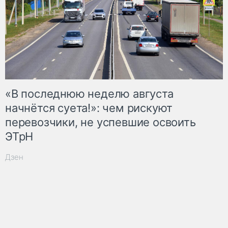
«В последнюю неделю августа
начнётся суета!»: чем рискуют
перевозчики, не успевшие освоить
ЭТрН
Дзен