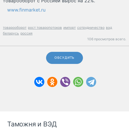
товарооборот с Россией вырос на 22%.
www.finmarket.ru
товарооборот
рост товаропотоков
импорт
сотрудничество
вэд
беларусь
россия
106 просмотров всего.
ОБСУДИТЬ
Таможня и ВЭД