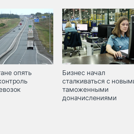
Бизнес начал
тане опять
сталкиваться с новым
контроль
таможенными
евозок
доначислениями