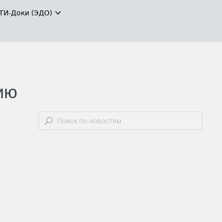
ТИ-Доки (ЭДО)
ию