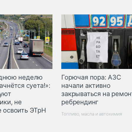
Горючая пора: АЗС
еднюю неделю
начали активно
ачнётся суета!»:
закрываться на ремон
куют
ребрендинг
ики, не
 освоить ЭТрН
Топливо, масла и автохимия