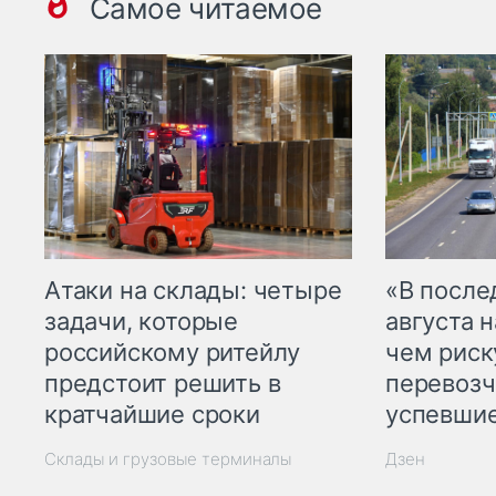
Самое читаемое
Атаки на склады: четыре
«В посл
задачи, которые
августа н
российскому ритейлу
чем рис
предстоит решить в
перевозч
кратчайшие сроки
успевшие
Склады и грузовые терминалы
Дзен