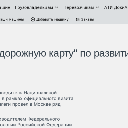
ашин
Грузовладельцам
Перевозчикам
АТИ-Доки
А
Ваши машины
Добавить машину
Заказы
"дорожную карту" по развит
оводитель Национальной
 в рамках официального визита
леги провел в Москве ряд
ководителем Федерального
рологии Российской Федерации