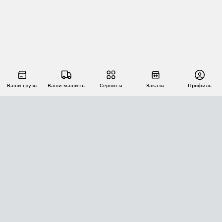
Ваши грузы
Ваши машины
Сервисы
Заказы
Профиль
АВТОМАТИЗАЦИЯ ПЕРЕВОЗОК
Площадки
Заказы
Торги
Тендеры
АТИ-Доки
GPS-мониторинг
АТИ Мессенджер
Цепочки грузов
API ATI.SU
ПОЛЕЗНОЕ
Расчет расстояний