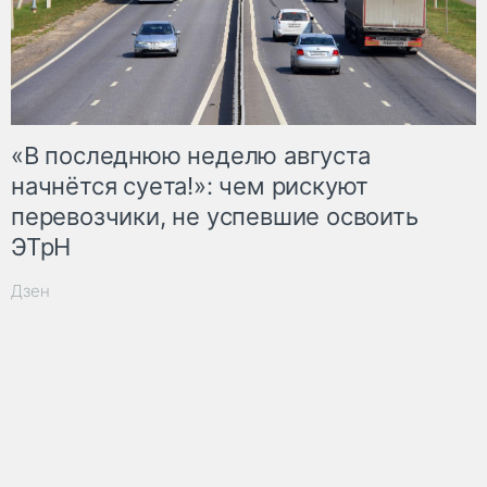
«В последнюю неделю августа
начнётся суета!»: чем рискуют
перевозчики, не успевшие освоить
ЭТрН
Дзен