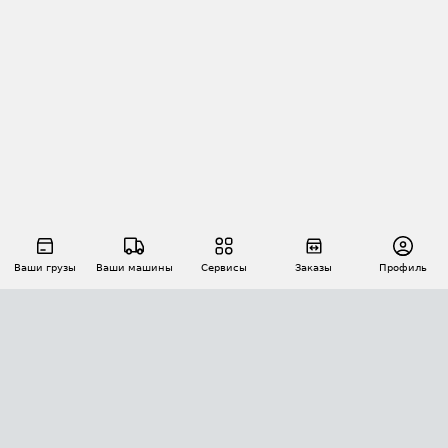
Ваши грузы
Ваши машины
Сервисы
Заказы
Профиль
АВТОМАТИЗАЦИЯ ПЕРЕВОЗОК
Площадки
Заказы
Торги
Тендеры
АТИ-Доки
GPS-мониторинг
АТИ Мессенджер
Цепочки грузов