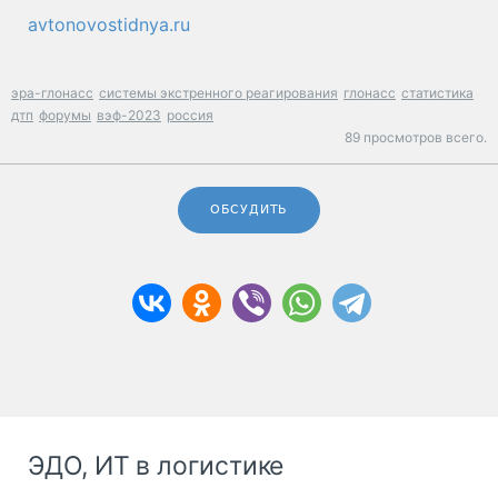
avtonovostidnya.ru
эра-глонасс
системы экстренного реагирования
глонасс
статистика
дтп
форумы
вэф-2023
россия
89 просмотров всего.
ОБСУДИТЬ
ЭДО, ИТ в логистике