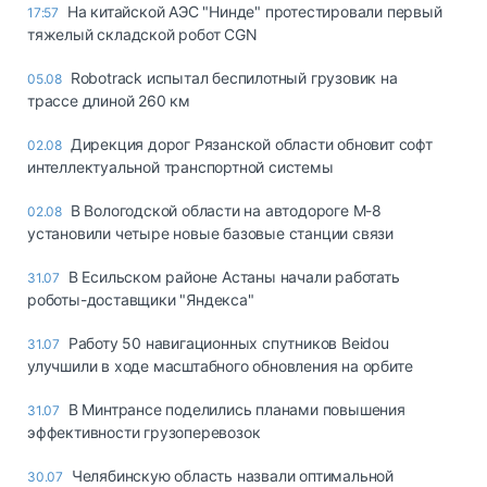
На китайской АЭС "Нинде" протестировали первый
17:57
тяжелый складской робот CGN
Robotrack испытал беспилотный грузовик на
05.08
трассе длиной 260 км
Дирекция дорог Рязанской области обновит софт
02.08
интеллектуальной транспортной системы
В Вологодской области на автодороге М-8
02.08
установили четыре новые базовые станции связи
В Есильском районе Астаны начали работать
31.07
роботы-доставщики "Яндекса"
Работу 50 навигационных спутников Beidou
31.07
улучшили в ходе масштабного обновления на орбите
В Минтрансе поделились планами повышения
31.07
эффективности грузоперевозок
Челябинскую область назвали оптимальной
30.07