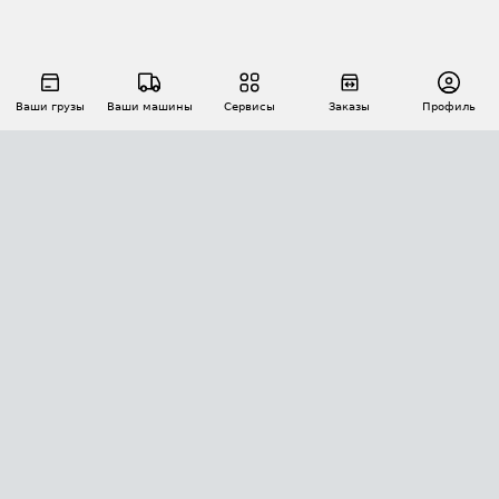
Ваши грузы
Ваши машины
Сервисы
Заказы
Профиль
АВТОМАТИЗАЦИЯ ПЕРЕВОЗОК
Площадки
Заказы
Торги
Тендеры
АТИ-Доки
GPS-мониторинг
АТИ Мессенджер
Цепочки грузов
API ATI.SU
ПОЛЕЗНОЕ
Расчет расстояний
БЕЗОПАСНОСТЬ
Академия ATI.SU
ATI.SU о безопасности
Звезды ATI.SU на вашем сайте
КОНТАКТЫ И ТАРИФЫ
Памятка по проверке контрагентов
Индекс ATI.SU FTL РФ