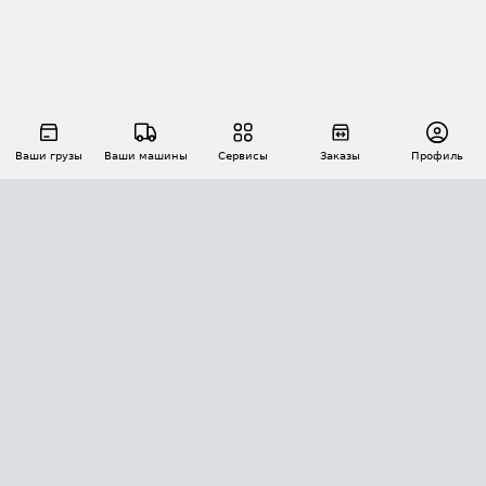
Ваши грузы
Ваши машины
Сервисы
Заказы
Профиль
АВТОМАТИЗАЦИЯ ПЕРЕВОЗОК
Площадки
Заказы
Торги
Тендеры
АТИ-Доки
GPS-мониторинг
АТИ Мессенджер
Цепочки грузов
API ATI.SU
ПОЛЕЗНОЕ
Расчет расстояний
БЕЗОПАСНОСТЬ
Академия ATI.SU