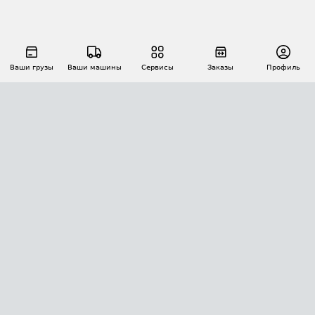
Ваши грузы
Ваши машины
Сервисы
Заказы
Профиль
АВТОМАТИЗАЦИЯ ПЕРЕВОЗОК
Площадки
Заказы
Торги
Тендеры
АТИ-Доки
GPS-мониторинг
АТИ Мессенджер
Цепочки грузов
API ATI.SU
ПОЛЕЗНОЕ
Расчет расстояний
БЕЗОПАСНОСТЬ
Академия ATI.SU
ATI.SU о безопасности
Звезды ATI.SU на вашем сайте
КОНТАКТЫ И ТАРИФЫ
Памятка по проверке контрагентов
Индекс ATI.SU FTL РФ