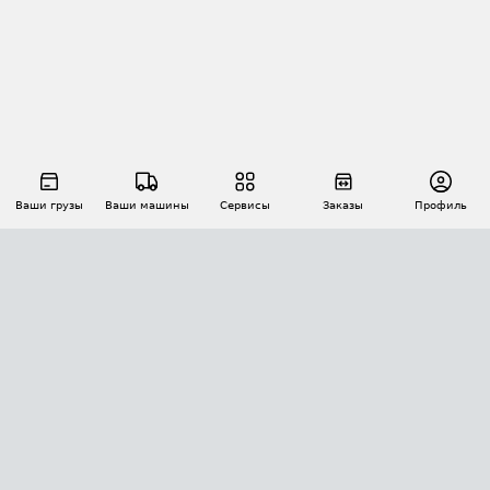
Ваши грузы
Ваши машины
Сервисы
Заказы
Профиль
АВТОМАТИЗАЦИЯ ПЕРЕВОЗОК
Площадки
Заказы
Торги
Тендеры
АТИ-Доки
GPS-мониторинг
АТИ Мессенджер
Цепочки грузов
API ATI.SU
ПОЛЕЗНОЕ