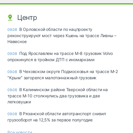
Центр
В Орловской области по нацпроекту
09.08
реконструируют мост через Кшень на трассе Ливны –
Навесное
Под Ярославлем на трассе М-8 грузовик Volvo
09.08
опрокинулся в тройном ДТП с иномарками
В Чеховском округе Подмосковья на трассе М-2
09.08
"Крым" загорелся малотоннажный грузовик
В Калининском районе Тверской области на
09.08
трассе М-10 столкнулись два грузовика и две
легковушки
В Рязанской области автотранспорт снизил
09.08
грузооборот на 12,5% за первое полугодие
Все новости