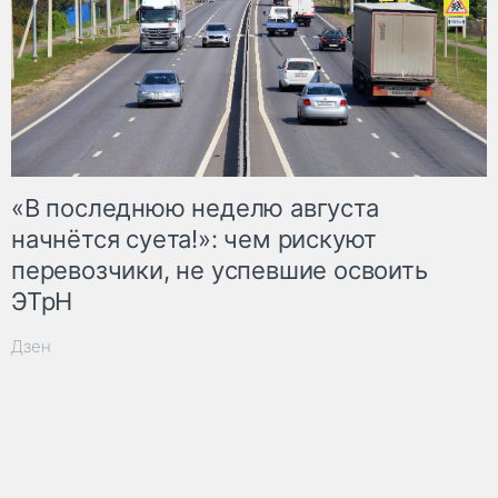
«В последнюю неделю августа
начнётся суета!»: чем рискуют
перевозчики, не успевшие освоить
ЭТрН
Дзен