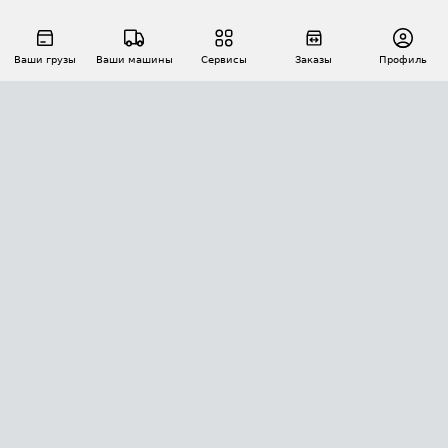
Ваши грузы
Ваши машины
Сервисы
Заказы
Профиль
АВТОМАТИЗАЦИЯ ПЕРЕВОЗОК
Площадки
Заказы
Торги
Тендеры
АТИ-Доки
GPS-мониторинг
АТИ Мессенджер
Цепочки грузов
API ATI.SU
ПОЛЕЗНОЕ
Расчет расстояний
БЕЗОПАСНОСТЬ
Академия ATI.SU
ATI.SU о безопасности
Звезды ATI.SU на вашем сайте
КОНТАКТЫ И ТАРИФЫ
Памятка по проверке контрагентов
Индекс ATI.SU FTL РФ
О системе ATI.SU
Светофор+
Средние ставки
ИНФОРМАЦИЯ