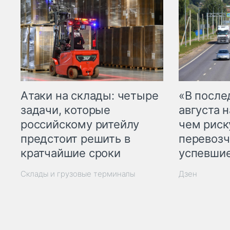
Атаки на склады: четыре
«В посл
задачи, которые
августа н
российскому ритейлу
чем рис
предстоит решить в
перевозч
кратчайшие сроки
успевшие
Склады и грузовые терминалы
Дзен