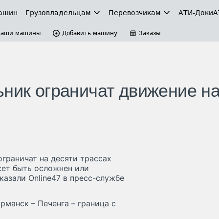
ашин
Грузовладельцам
Перевозчикам
АТИ-Доки
А
Ваши машины
Добавить машину
Заказы
ьник ограничат движение н
ограничат на десяти трассах
жет быть осложнен или
казали Online47 в пресс-службе
рманск – Печенга – граница с