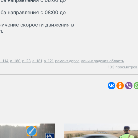
ба направления с 08:00 до
ба направления с 08:00 до
раничение скорости движения в
п.
а-114
а-180
р-23
а-181
а-121
ремонт дорог
ленинградская область
103 просмотров 