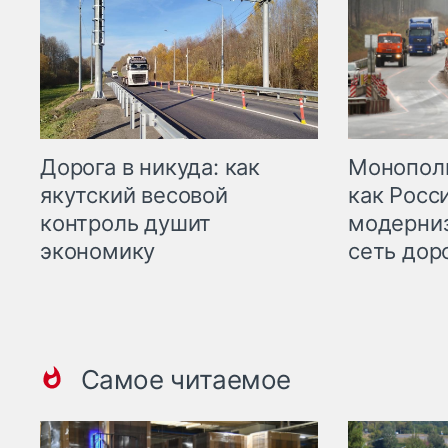
Дорога в никуда: как
Монополи
якутский весовой
как Росс
контроль душит
модерни
экономику
сеть дор
Самое читаемое