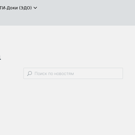
ТИ-Доки (ЭДО)
а