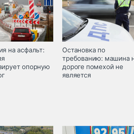
Остановка по
я на асфальт:
требованию: машина 
ия
дороге помехой не
зирует опорную
является
ог