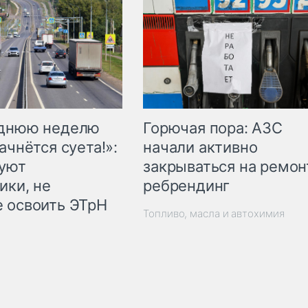
Горючая пора: АЗС
еднюю неделю
начали активно
ачнётся суета!»:
закрываться на ремон
куют
ребрендинг
ики, не
 освоить ЭТрН
Топливо, масла и автохимия