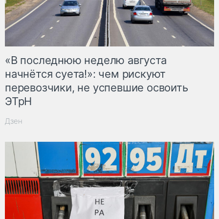
«В последнюю неделю августа
начнётся суета!»: чем рискуют
перевозчики, не успевшие освоить
ЭТрН
Дзен