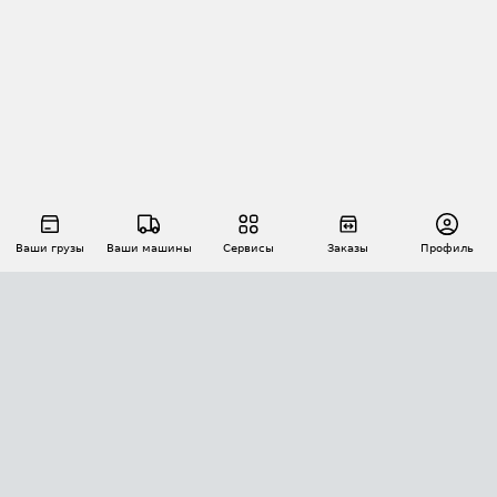
Ваши грузы
Ваши машины
Сервисы
Заказы
Профиль
АВТОМАТИЗАЦИЯ ПЕРЕВОЗОК
Площадки
Заказы
Торги
Тендеры
АТИ-Доки
GPS-мониторинг
АТИ Мессенджер
Цепочки грузов
API ATI.SU