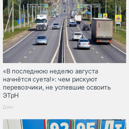
«В последнюю неделю августа
начнётся суета!»: чем рискуют
перевозчики, не успевшие освоить
ЭТрН
Дзен