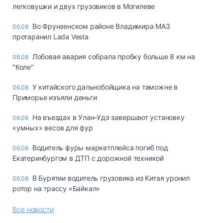
легковушки и двух грузовиков в Могилеве
Во Фрунзенском районе Владимира МАЗ
06.08
протаранил Lada Vesta
Лобовая авария собрала пробку больше 8 км на
06.08
"Коле"
У китайского дальнобойщика на таможне в
06.08
Приморье изъяли деньги
Ha въeздax в Улaн-Удэ зaвepшaют ycтaнoвкy
06.08
«yмныx» вecoв для фyp
Водитель фуры маркетплейса погиб под
06.08
Екатеринбургом в ДТП с дорожной техникой
В Бурятии водитель грузовика из Китая уронил
06.08
ротор на трассу «Байкал»
Все новости