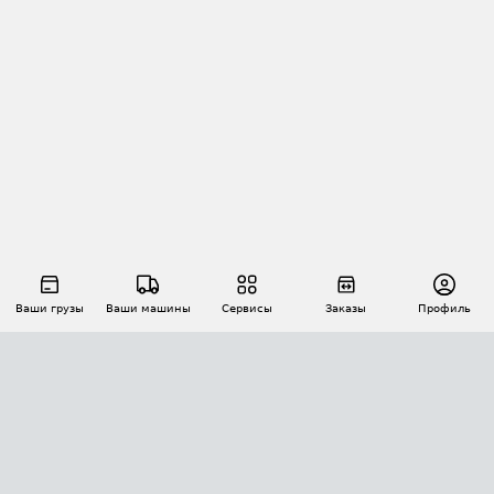
Ваши грузы
Ваши машины
Сервисы
Заказы
Профиль
АВТОМАТИЗАЦИЯ ПЕРЕВОЗОК
Площадки
Заказы
Торги
Тендеры
АТИ-Доки