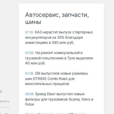
Автосервис, запчасти,
шины
КАЗ нарастит выпуск стартерных
07:19
аккумуляторов на 20% благодаря
инвестициям в 380 млн руб.
На ремонт коммунальной и
07:06
грузовой спецтехники в Туле выделили
40 млн руб.
Giti выпустила новые размеры
07.08
шин GTR955 Combi Road для
вместительных прицепов
е
Бренд Eisen выпустил новые
06.08
фильтры для грузовиков Scania, Volvo и
всего.
Foton