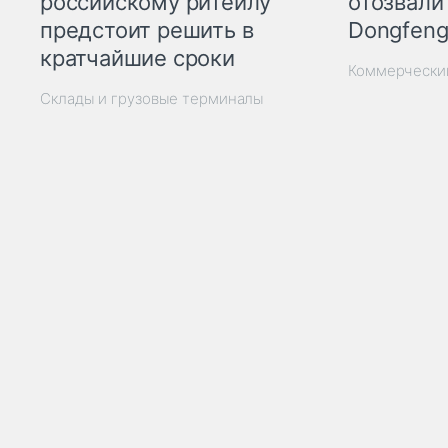
отозвали
российскому ритейлу
Dongfeng
предстоит решить в
кратчайшие сроки
Коммерчески
Склады и грузовые терминалы