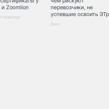
 сертификаты у
чем рискуют
 и Zoomlion
перевозчики, не
успевшие освоить ЭТ
й транспорт
Дзен