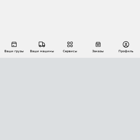
Ваши грузы
Ваши машины
Сервисы
Заказы
Профиль
АВТОМАТИЗАЦИЯ ПЕРЕВОЗОК
Площадки
Заказы
Торги
Тендеры
АТИ-Доки
GPS-мониторинг
АТИ Мессенджер
Цепочки грузов
API ATI.SU
ПОЛЕЗНОЕ
Расчет расстояний
БЕЗОПАСНОСТЬ