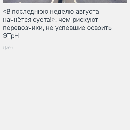
«В последнюю неделю августа
начнётся суета!»: чем рискуют
перевозчики, не успевшие освоить
ЭТрН
Дзен