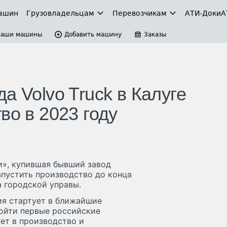
ашин
Грузовладельцам
Перевозчикам
АТИ-Доки
А
Ваши машины
Добавить машину
Заказы
а Volvo Truck в Калуге
во в 2023 году
и», купившая бывший завод
запустить производство до конца
а городской управы.
ия стартует в ближайшие
сойти первые российские
ет в производство и