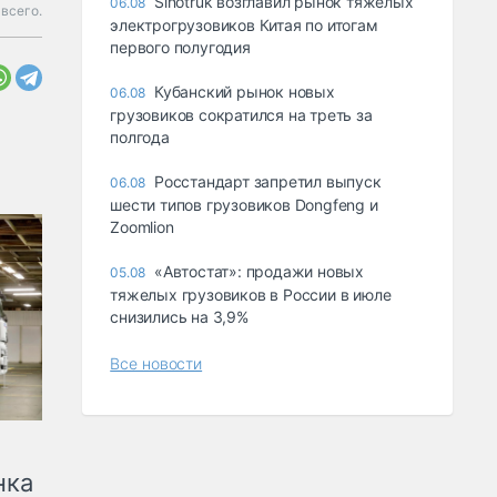
Sinotruk возглавил рынок тяжелых
06.08
 всего.
электрогрузовиков Китая по итогам
первого полугодия
Кубанский рынок новых
06.08
грузовиков сократился на треть за
полгода
Росстандарт запретил выпуск
06.08
шести типов грузовиков Dongfeng и
Zoomlion
«Автостат»: продажи новых
05.08
тяжелых грузовиков в России в июле
снизились на 3,9%
Все новости
нка