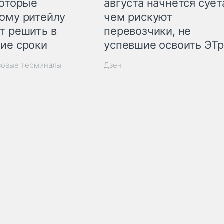
которые
августа начнётся суета
ому ритейлу
чем рискуют
т решить в
перевозчики, не
ие сроки
успевшие освоить ЭТ
зовые терминалы
Дзен