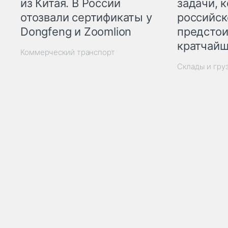
из Китая. В России
задачи, 
отозвали сертификаты у
российск
Dongfeng и Zoomlion
предстои
кратчайш
Коммерческий транспорт
Склады и гру