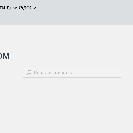
ТИ-Доки (ЭДО)
ом