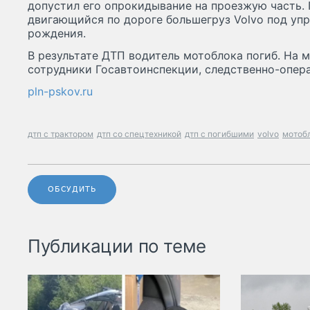
допустил его опрокидывание на проезжую часть. 
двигающийся по дороге большегруз Volvo под уп
рождения.
В результате ДТП водитель мотоблока погиб. На 
сотрудники Госавтоинспекции, следственно-опер
pln-pskov.ru
дтп с трактором
дтп со спецтехникой
дтп с погибшими
volvo
мотоб
ОБСУДИТЬ
Публикации по теме