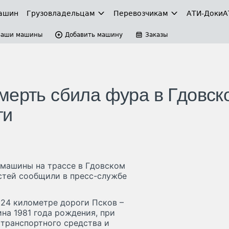
ашин
Грузовладельцам
Перевозчикам
АТИ-Доки
А
Ваши машины
Добавить машину
Заказы
мерть сбила фура в Гдовск
ти
омашины на трассе в Гдовском
стей сообщили в пресс-службе
124 километре дороги Псков –
на 1981 года рождения, при
 транспортного средства и