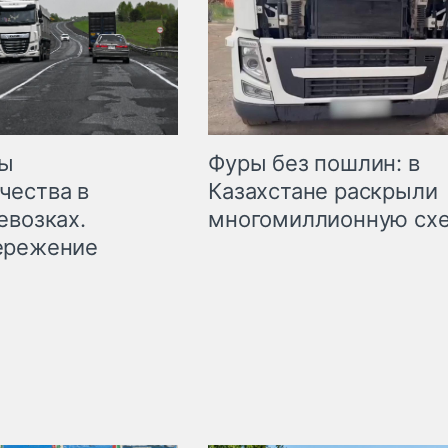
мы
Фуры без пошлин: в
чества в
Казахстане раскрыли
евозках.
многомиллионную сх
ережение