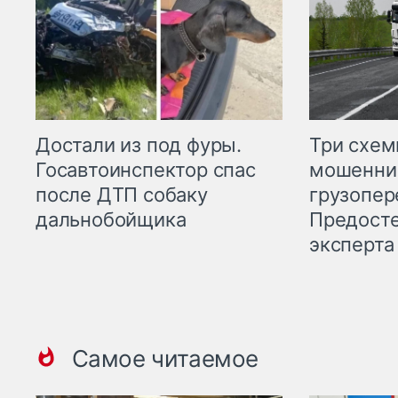
Три схе
Достали из под фуры.
мошенни
Госавтоинспектор спас
грузопер
после ДТП собаку
Предост
дальнобойщика
эксперта
Самое читаемое