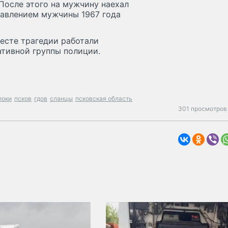
После этого на мужчину наехал
равлением мужчины 1967 года
месте трагедии работали
ативной группы полиции.
локи
псков
гдов
сланцы
псковская область
301 просмотров 