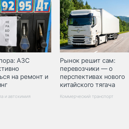
пора: АЗС
Рынок решит сам:
ктивно
перевозчики — о
ься на ремонт и
перспективах нового
инг
китайского тягача
ла и автохимия
Коммерческий транспорт