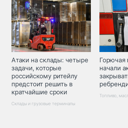
Горючая 
Атаки на склады: четыре
начали а
задачи, которые
закрыват
российскому ритейлу
ребренд
предстоит решить в
кратчайшие сроки
Топливо, мас
Склады и грузовые терминалы