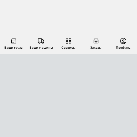
Ваши грузы
Ваши машины
Сервисы
Заказы
Профиль
АВТОМАТИЗАЦИЯ ПЕРЕВОЗОК
Площадки
Заказы
Торги
Тендеры
АТИ-Доки
GPS-мониторинг
АТИ Мессенджер
Цепочки грузов
API ATI.SU
ПОЛЕЗНОЕ
Расчет расстояний
БЕЗОПАСНОСТЬ