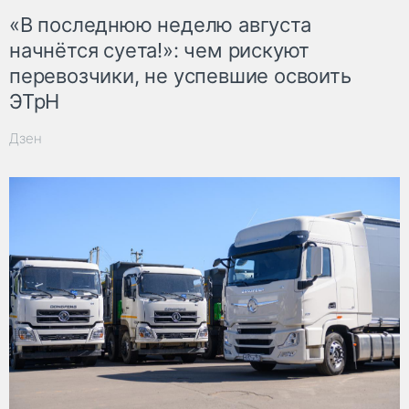
«В последнюю неделю августа
начнётся суета!»: чем рискуют
перевозчики, не успевшие освоить
ЭТрН
Дзен